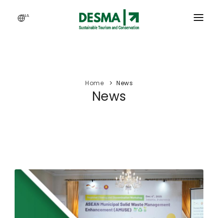
INA
HOME
SERVICES
Home
News
ACTIVITY
News
OUR WORKS
ARTICLES
CAREERS
ABOUT US
WEBINAR