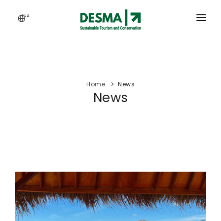
INA
HOME
SERVICES
Home
News
ACTIVITY
News
OUR WORKS
ARTICLES
CAREERS
ABOUT US
WEBINAR