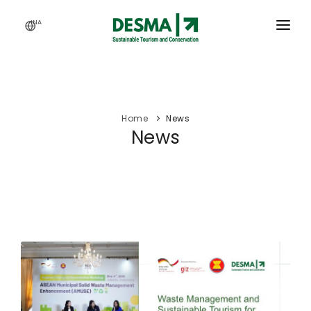
INA
HOME
SERVICES
Home
News
ACTIVITY
News
OUR WORKS
ARTICLES
CAREERS
ABOUT US
WEBINAR