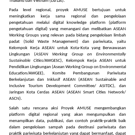
Thailand dan Vietnam (Da Lat).
Pada level regional, proyek AMUSE bertujuan untuk 
meningkatkan kerja sama regional dan pengelolaan 
pengetahuan melalui digital knowledge platform (platform 
pengetahuan digital) yang menangani dan melibatkan ASEAN 
Working Groups yang relevan pada bidang pengelolaan limbah 
padat (Solid Waste Management) dan pariwisata, yaitu 
Kelompok Kerja ASEAN untuk Kota-Kota yang Berwawasan 
Lingkungan (
ASEAN Working Group on Environmentally 
Sustainable Cities
/AWGESC), Kelompok Kerja ASEAN untuk 
Pendidikan Lingkungan (Asean Working Group on Environmental 
Education/AWGEE), Komite Pembangunan Pariwisata 
Berkelanjutan dan Inklusif ASEAN (ASEAN Sustainable and 
Inclusive Tourism Development Committee/ ASITDC), dan 
Jaringan Kota Cerdas ASEAN (ASEAN Smart Cities Network/ 
ASCN).
Salah satu rencana aksi Proyek AMUSE mengembangkan 
platform digital regional yang akan mengumpulkan dan 
menampilkan data, publikasi, dan contoh praktik-praktik baik 
dalam pengelolaan sampah pada destinasi pariwisata dan 
praktik pariwisata berkelanjutan yang dapat bermanfaat, dapat 