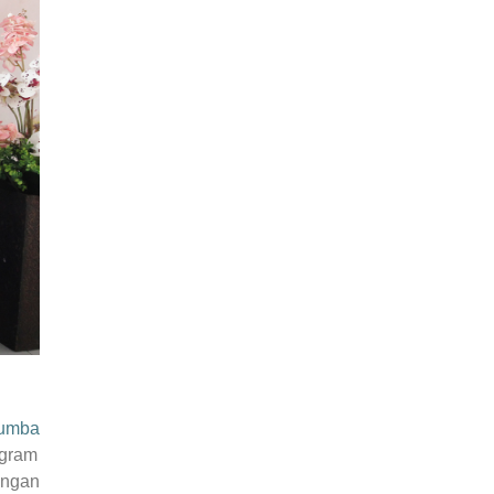
Sumba
ogram
ungan