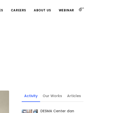
INA
ES
CAREERS
ABOUT US
WEBINAR
Activity
Our Works
Articles
DESMA Center dan