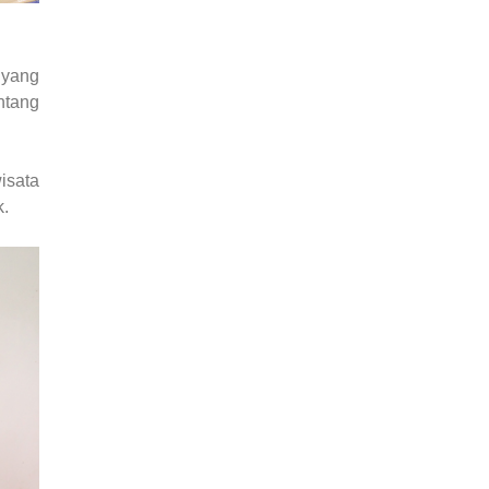
 yang
ntang
isata
k.