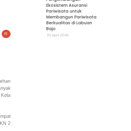
Ekosistem Asuransi
Pariwisata untuk
Membangun Pariwisata
Berkualitas di Labuan
Bajo
20 April 2026
cehan
anyak
 Kota
empat
MKN 2