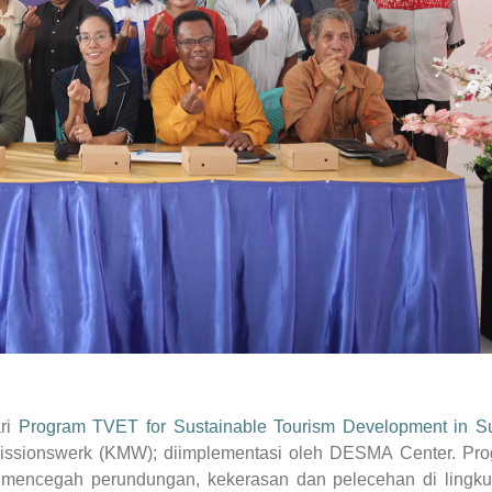
ari
Program TVET for Sustainable Tourism Development in 
ssionswerk (KMW); diimplementasi oleh DESMA Center. Pr
 mencegah perundungan, kekerasan dan pelecehan di lingk