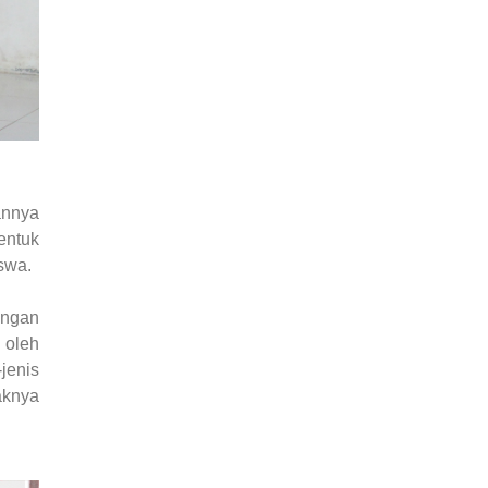
annya
entuk
swa.
engan
 oleh
jenis
aknya