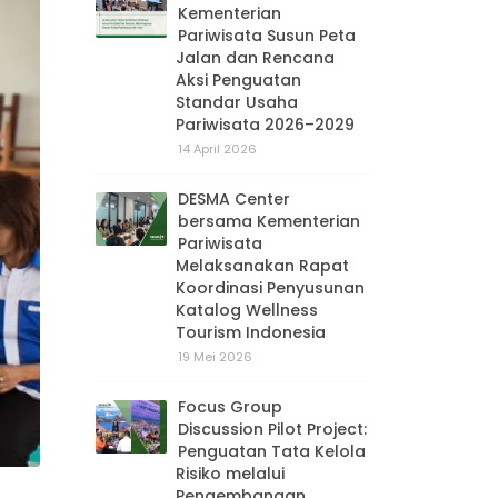
Kementerian
Pariwisata Susun Peta
Jalan dan Rencana
Aksi Penguatan
Standar Usaha
Pariwisata 2026–2029
14 April 2026
DESMA Center
bersama Kementerian
Pariwisata
Melaksanakan Rapat
Koordinasi Penyusunan
Katalog Wellness
Tourism Indonesia
19 Mei 2026
Focus Group
Discussion Pilot Project:
Penguatan Tata Kelola
Risiko melalui
Pengembangan