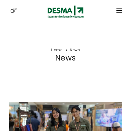
INA
HOME
SERVICES
Home
News
ACTIVITY
News
OUR WORKS
ARTICLES
CAREERS
ABOUT US
WEBINAR