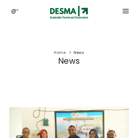
INA
HOME
SERVICES
Home
News
ACTIVITY
News
OUR WORKS
ARTICLES
CAREERS
ABOUT US
WEBINAR