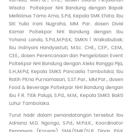
Wisata
Poltekpar NHI Bandung dengan Bapak
Melkianus Tamo Ama, S.Pd, Kepala SMK Efata; Ibu
Siti Yulia Irani Nugraha, MM. Par. dosen Divisi
Kamar Poltekpar NHI Bandung dengan Ibu
Yohana Landa, S.Pd.,M.Pd.K, SMKN 1 Waikabubak;
Ibu Indriyani Handyastuti, M.Sc. CHE., CEP., CEM.,
CEE., dosen Perencanaan dan Pengelolaan Event
Poltekpar NHI Bandung dengan Aleks Rangga Pija,
S.H.,M.Pd, Kepala SMKS Pancasila Tambolaka; Ibu
Ratih Pitria Purnamasari, S.ST.Par., MM.Par., dosen
Food & Beverage Poltekpar NHI Bandung dengan
Ibu F.R. Titik Palupi, S.Pd., M.M., Kepala SMKS Bakti
Luhur Tambolaka.
Turut hadir dalam penandatangan tersebut Ibu
Adriana M.D. Ngongo, S.Pd., M.Pd.K., Koordinator
Pengawas (Korwas) SMA/SMK/SLB Dinas P&K