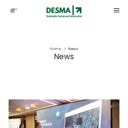
INA
HOME
SERVICES
Home
News
ACTIVITY
News
OUR WORKS
ARTICLES
CAREERS
ABOUT US
WEBINAR