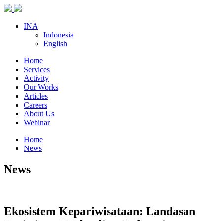
INA
Indonesia
English
Home
Services
Activity
Our Works
Articles
Careers
About Us
Webinar
Home
News
News
Ekosistem Kepariwisataan: Landasan