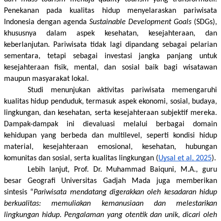
Penekanan pada kualitas hidup menyelaraskan pariwisata 
Indonesia dengan agenda 
Sustainable Development Goals
 (SDGs), 
khususnya dalam aspek kesehatan, kesejahteraan, dan 
keberlanjutan. Pariwisata tidak lagi dipandang sebagai pelarian 
sementara, tetapi sebagai investasi jangka panjang untuk 
kesejahteraan fisik, mental, dan sosial baik bagi wisatawan 
maupun masyarakat lokal.
Studi menunjukan aktivitas pariwisata memengaruhi 
kualitas hidup penduduk, termasuk aspek ekonomi, sosial, budaya, 
lingkungan, dan kesehatan, serta kesejahteraan subjektif mereka. 
Dampak-dampak ini dievaluasi melalui berbagai domain 
kehidupan yang berbeda dan multilevel, seperti kondisi hidup 
material, kesejahteraan emosional, kesehatan, hubungan 
komunitas dan sosial, serta kualitas lingkungan (
Uysal et al, 2025
).
Lebih lanjut, Prof. Dr. Muhammad Baiquni, M.A., guru 
besar Geografi Universitas Gadjah Mada juga memberikan 
sintesis “
Pariwisata mendatang digerakkan oleh kesadaran hidup 
berkualitas: memuliakan kemanusiaan dan melestarikan 
lingkungan hidup. Pengalaman yang otentik dan unik, dicari oleh 