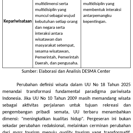
multidimensi serta 
multidisiplin yang 
multidisiplin yang 
membentuk interaksi 
muncul sebagai wujud 
antarpemangku 
Kepariwisataan
kebutuhan setiap orang 
kepentingan.
dan negara serta 
interaksi antara 
wisatawan dan 
masyarakat setempat, 
sesama wisatawan, 
Pemerintah, Pemerintah 
Daerah, dan pengusaha.
Sumber: Elaborasi dan Analisis DESMA Center 
Perubahan definisi wisata dalam UU No 18 Tahun 2025 
menandai transformasi fundamental paradigma pariwisata 
Indonesia. Jika UU No 10 Tahun 2009 masih memandang wisata 
sebagai aktivitas perjalanan untuk tujuan rekreasi dan 
pengembangan pribadi semata, UU terbaru menambahkan 
dimensi: "meningkatkan kualitas hidup". Pergeseran ini bukan 
sekadar perubahan redaksional, melainkan cerminan perubahan 
dari 
mass tourism
 menuju 
quality tourism
 yang transformatif. 