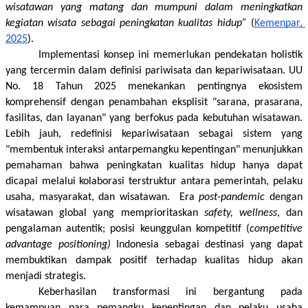
wisatawan yang matang dan mumpuni dalam meningkatkan 
kegiatan wisata sebagai peningkatan kualitas hidup” 
(
Kemenpar, 
2025
). 
Implementasi konsep ini memerlukan pendekatan holistik 
yang tercermin dalam definisi pariwisata dan kepariwisataan. UU 
No. 18 Tahun 2025 menekankan pentingnya ekosistem 
komprehensif dengan penambahan eksplisit "sarana, prasarana, 
fasilitas, dan layanan" yang berfokus pada kebutuhan wisatawan. 
Lebih jauh, redefinisi kepariwisataan sebagai sistem yang 
"membentuk interaksi antarpemangku kepentingan" menunjukkan 
pemahaman bahwa peningkatan kualitas hidup hanya dapat 
dicapai melalui kolaborasi terstruktur antara pemerintah, pelaku 
usaha, masyarakat, dan wisatawan.  Era 
post-pandemic
 dengan 
wisatawan global yang memprioritaskan 
safety, wellness
, dan 
pengalaman autentik; posisi keunggulan kompetitif (
competitive 
advantage positioning) 
Indonesia sebagai destinasi yang dapat 
membuktikan dampak positif terhadap kualitas hidup akan 
menjadi strategis.
Keberhasilan transformasi ini bergantung pada 
kemampuan para pemangku kepentingan dan pelaku usaha 