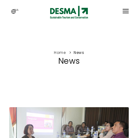
INA
HOME
SERVICES
Home
News
ACTIVITY
News
OUR WORKS
ARTICLES
CAREERS
ABOUT US
WEBINAR